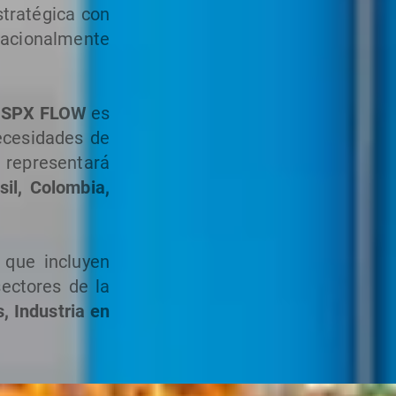
tratégica con
nacionalmente
.
SPX FLOW
es
ecesidades de
representará
sil, Colombia,
 que incluyen
sectores de la
, Industria en