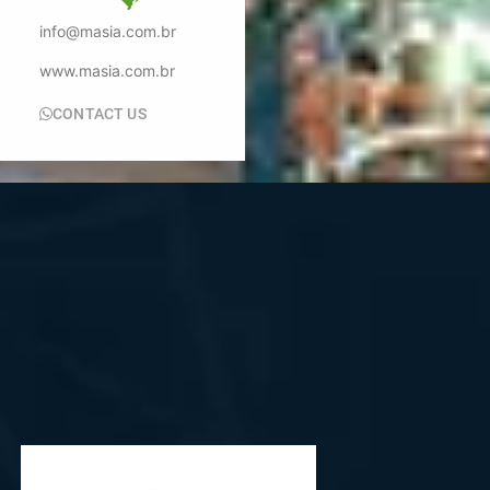
info@masia.com.br
www.masia.com.br
CONTACT US