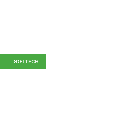
CLEAN | DRY | AIR
Calidad Deltech | SPXFLOW
DELTECH