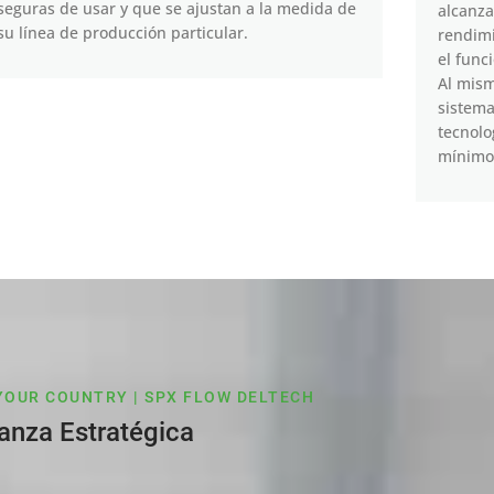
seguras de usar y que se ajustan a la medida de
alcanza
su línea de producción particular.
rendimi
el func
Al mism
sistema
tecnolo
mínimo
YOUR COUNTRY | SPX FLOW DELTECH
ianza Estratégica