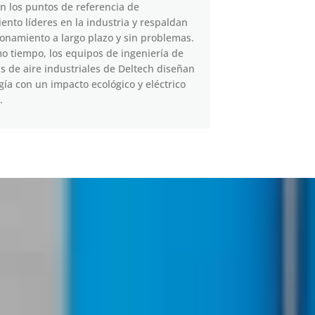
n los puntos de referencia de
ento líderes en la industria y respaldan
ionamiento a largo plazo y sin problemas.
o tiempo, los equipos de ingeniería de
s de aire industriales de Deltech diseñan
gía con un impacto ecológico y eléctrico
.