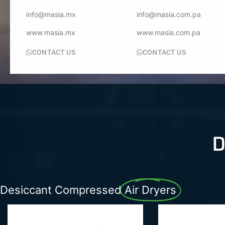
info@masia.mx
info@masia.com.pa
www.masia.mx
www.masia.com.pa
CONTACT US
CONTACT US
D
Desiccant Compressed
Air Dryers