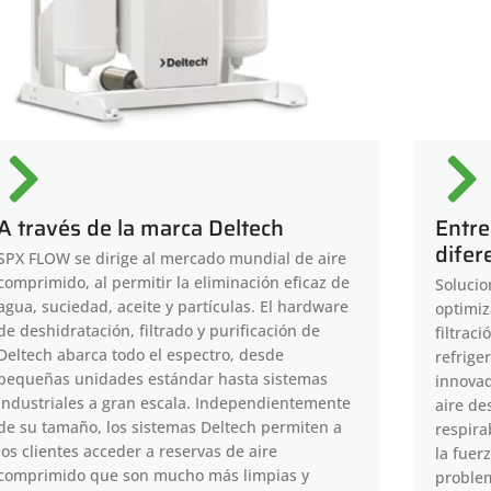
A través de la marca Deltech
Entre
difer
SPX FLOW se dirige al mercado mundial de aire
comprimido, al permitir la eliminación eficaz de
Solucio
agua, suciedad, aceite y partículas. El hardware
optimiz
de deshidratación, filtrado y purificación de
filtrac
Deltech abarca todo el espectro, desde
refrige
pequeñas unidades estándar hasta sistemas
innovad
industriales a gran escala. Independientemente
aire de
de su tamaño, los sistemas Deltech permiten a
respira
los clientes acceder a reservas de aire
la fuer
comprimido que son mucho más limpias y
problem