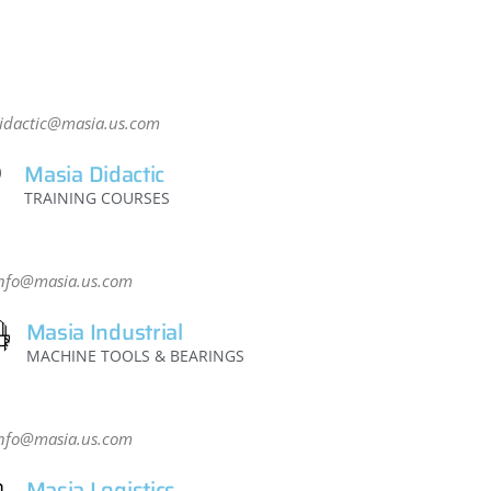
idactic@masia.us.com
Masia Didactic
TRAINING COURSES
nfo@masia.us.com
Masia Industrial
MACHINE TOOLS & BEARINGS
nfo@masia.us.com
Masia Logistics