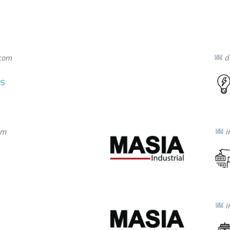
.com
d
s
om
i
i